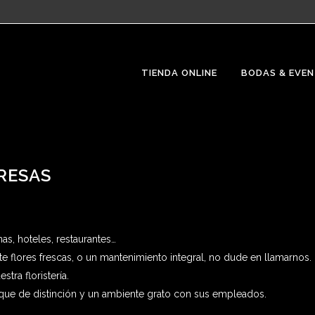
TIENDA ONLINE
BODAS & EVE
RESAS
as, hoteles, restaurantes…
e flores frescas, o un mantenimiento integral, no dude en llamarnos.
tra floristería.
ue de distinción y un ambiente grato con sus empleados.